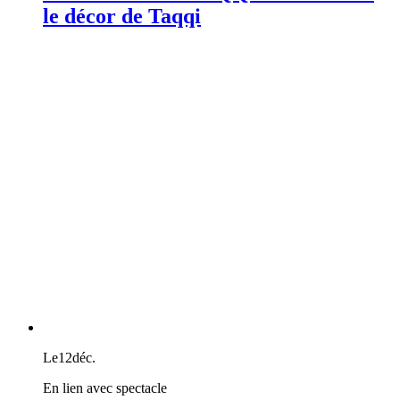
le décor de Taqqi
Le
12
déc.
En lien avec spectacle