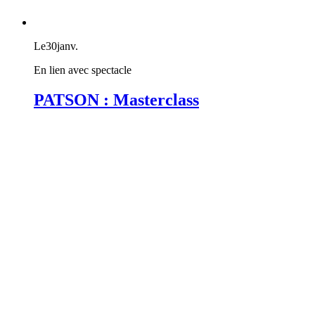
Le
30
janv.
En lien avec spectacle
PATSON : Masterclass